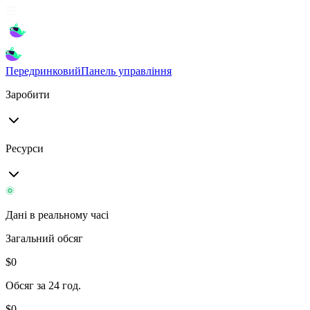
Передринковий
Панель управління
Заробити
Ресурси
Дані в реальному часі
Загальний обсяг
$
0
Обсяг за 24 год.
$
0