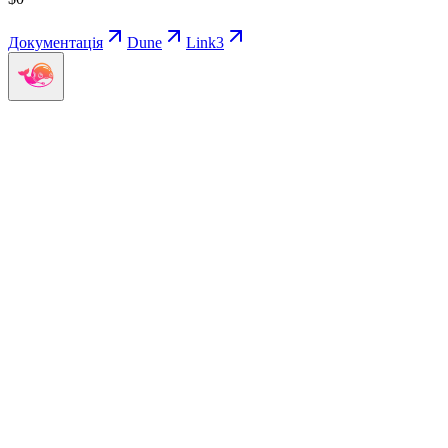
Документація
Dune
Link3