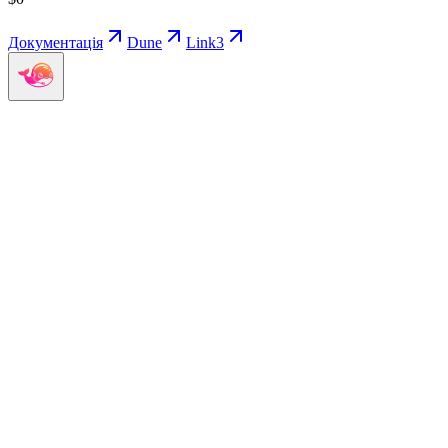
Документація
Dune
Link3