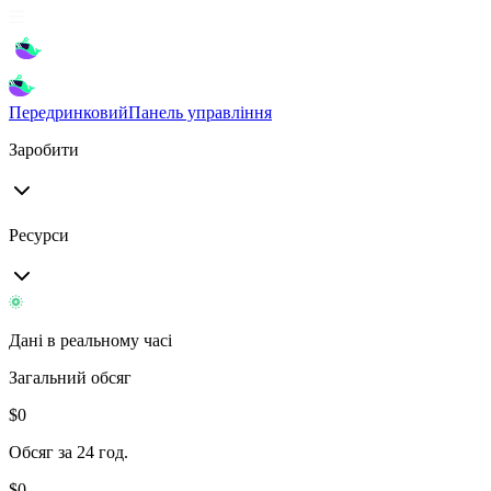
Передринковий
Панель управління
Заробити
Ресурси
Дані в реальному часі
Загальний обсяг
$
0
Обсяг за 24 год.
$
0