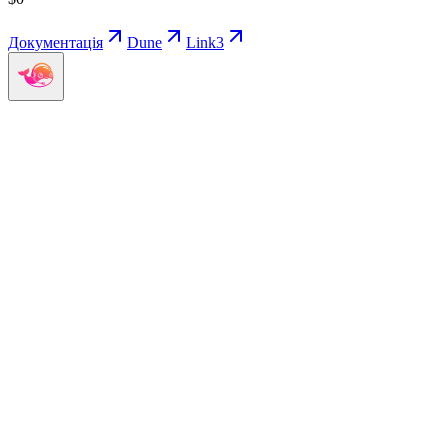
Документація
Dune
Link3