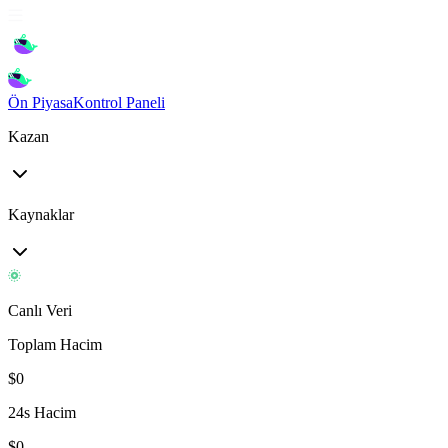
Ön Piyasa
Kontrol Paneli
Kazan
Kaynaklar
Canlı Veri
Toplam Hacim
$
0
24s Hacim
$
0