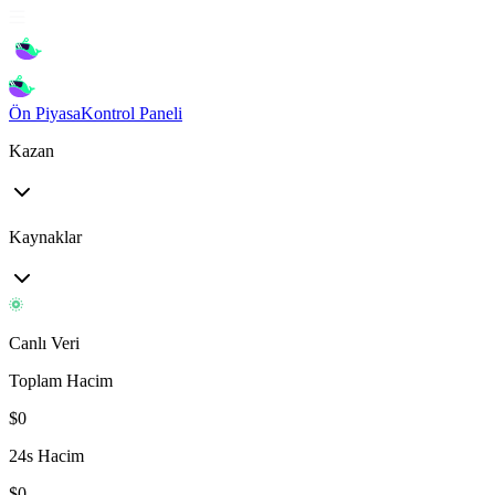
Ön Piyasa
Kontrol Paneli
Kazan
Kaynaklar
Canlı Veri
Toplam Hacim
$
0
24s Hacim
$
0