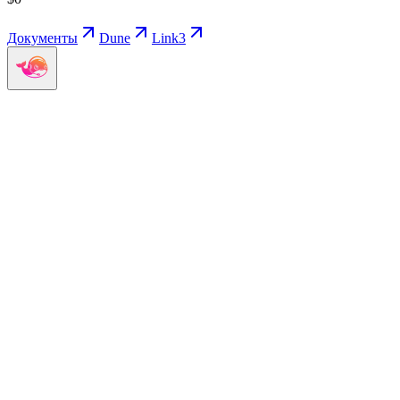
Документы
Dune
Link3