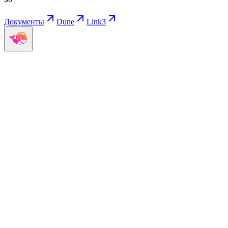
Документы
Dune
Link3