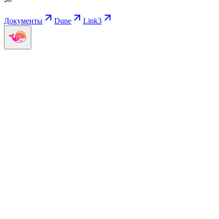
Документы
Dune
Link3