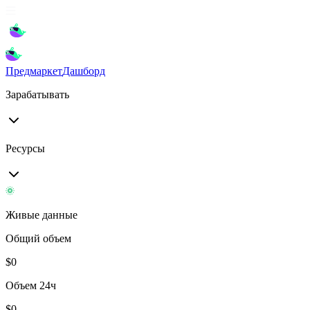
Предмаркет
Дашборд
Зарабатывать
Ресурсы
Живые данные
Общий объем
$
0
Объем 24ч
$
0