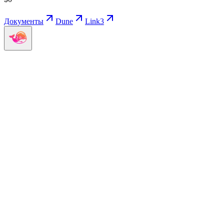
Документы
Dune
Link3