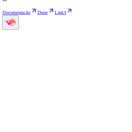
Documentação
Dune
Link3