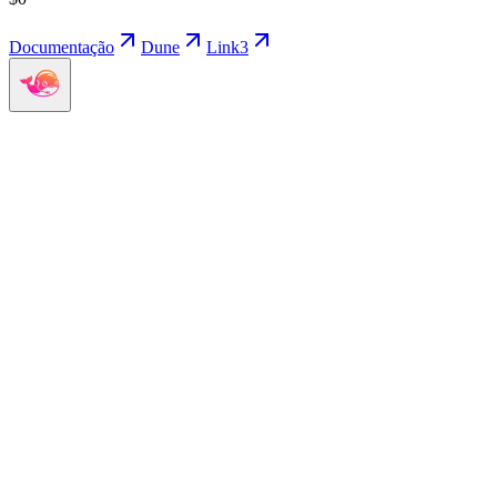
Documentação
Dune
Link3