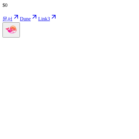
$
0
문서
Dune
Link3