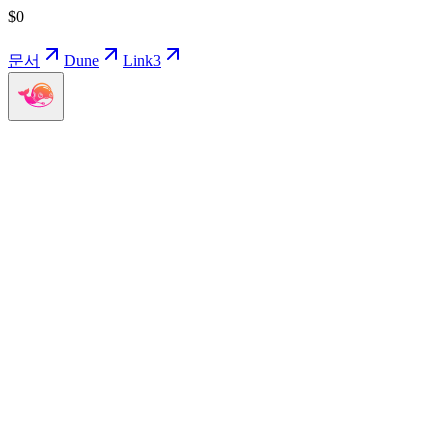
$
0
문서
Dune
Link3