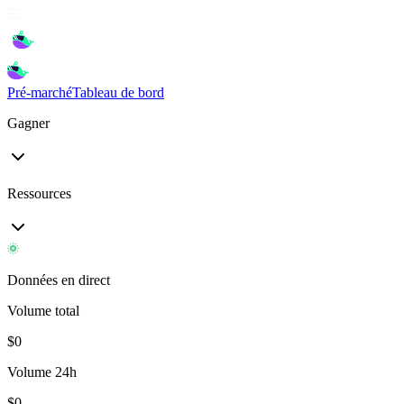
Pré-marché
Tableau de bord
Gagner
Ressources
Données en direct
Volume total
$
0
Volume 24h
$
0