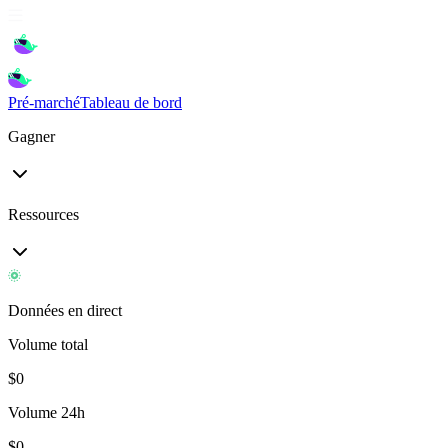
Pré-marché
Tableau de bord
Gagner
Ressources
Données en direct
Volume total
$
0
Volume 24h
$
0