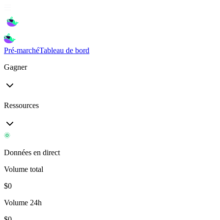
Pré-marché
Tableau de bord
Gagner
Ressources
Données en direct
Volume total
$
0
Volume 24h
$
0