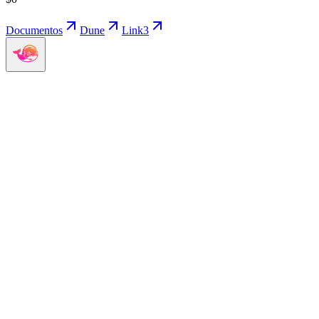
Documentos
Dune
Link3