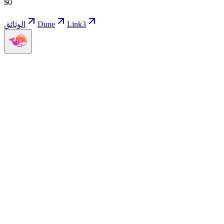
$
0
Link3
Dune
الوثائق