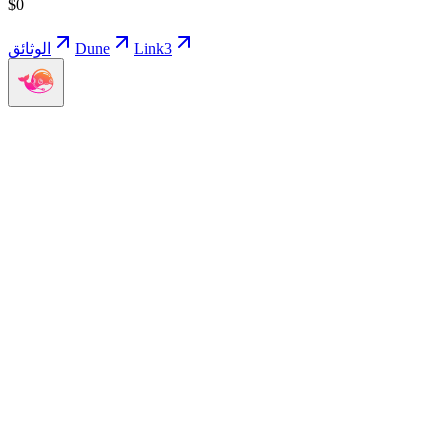
$
0
Link3
Dune
الوثائق