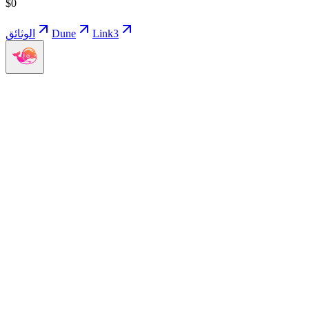
$
0
Link3
Dune
الوثائق